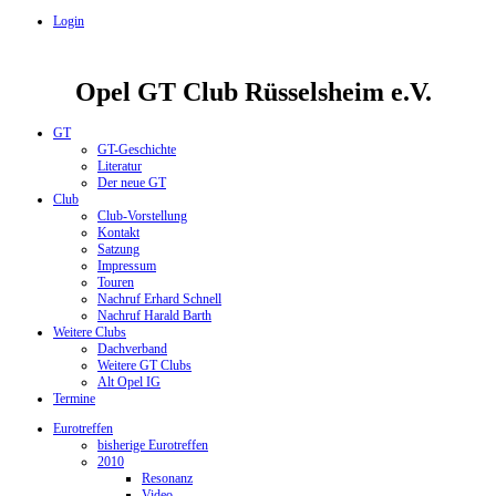
Login
Opel GT Club Rüsselsheim e.V.
GT
GT-Geschichte
Literatur
Der neue GT
Club
Club-Vorstellung
Kontakt
Satzung
Impressum
Touren
Nachruf Erhard Schnell
Nachruf Harald Barth
Weitere Clubs
Dachverband
Weitere GT Clubs
Alt Opel IG
Termine
Eurotreffen
bisherige Eurotreffen
2010
Resonanz
Video