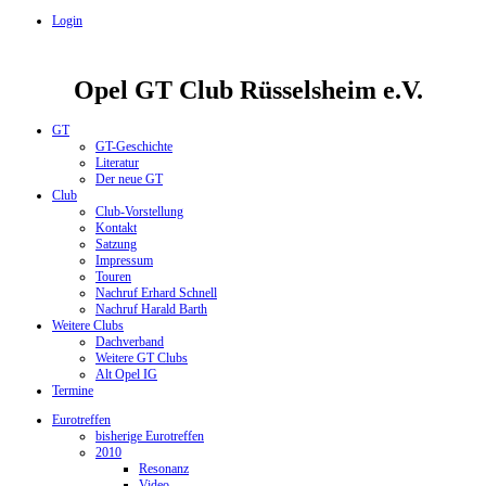
Login
Opel GT Club Rüsselsheim e.V.
GT
GT-Geschichte
Literatur
Der neue GT
Club
Club-Vorstellung
Kontakt
Satzung
Impressum
Touren
Nachruf Erhard Schnell
Nachruf Harald Barth
Weitere Clubs
Dachverband
Weitere GT Clubs
Alt Opel IG
Termine
Eurotreffen
bisherige Eurotreffen
2010
Resonanz
Video