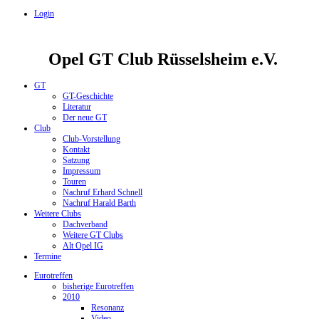
Login
Opel GT Club Rüsselsheim e.V.
GT
GT-Geschichte
Literatur
Der neue GT
Club
Club-Vorstellung
Kontakt
Satzung
Impressum
Touren
Nachruf Erhard Schnell
Nachruf Harald Barth
Weitere Clubs
Dachverband
Weitere GT Clubs
Alt Opel IG
Termine
Eurotreffen
bisherige Eurotreffen
2010
Resonanz
Video