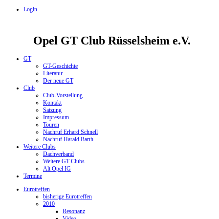
Login
Opel GT Club Rüsselsheim e.V.
GT
GT-Geschichte
Literatur
Der neue GT
Club
Club-Vorstellung
Kontakt
Satzung
Impressum
Touren
Nachruf Erhard Schnell
Nachruf Harald Barth
Weitere Clubs
Dachverband
Weitere GT Clubs
Alt Opel IG
Termine
Eurotreffen
bisherige Eurotreffen
2010
Resonanz
Video