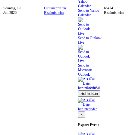
Sonntag, 19
Oldtimertreffen
65474
Send to Yahoo
Juli 2026
Bischofsheim
Bischofsheim
Calendar
Send to Outlook
Live
Send to
Microsoft
Outlook
Save iCal
Schließen
×
Export Event