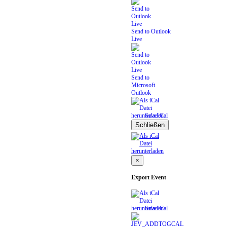
Send to Outlook
Live
Send to
Microsoft
Outlook
Save iCal
Schließen
×
Export Event
Save iCal