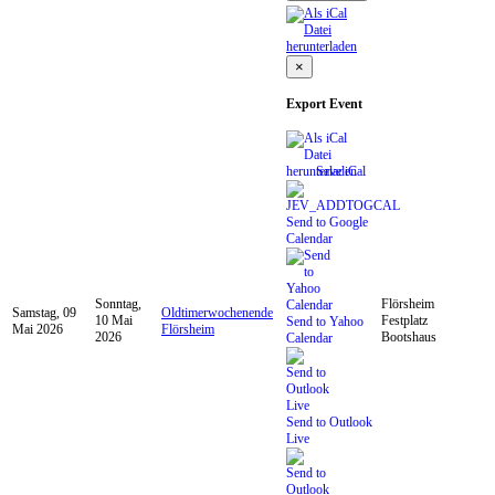
×
Export Event
Save iCal
Send to Google
Calendar
Sonntag,
Flörsheim
Samstag, 09
Oldtimerwochenende
10 Mai
Festplatz
Send to Yahoo
Mai 2026
Flörsheim
2026
Bootshaus
Calendar
Send to Outlook
Live