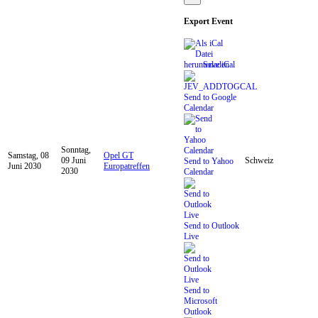
Export Event
Save iCal
Send to Google
Calendar
Sonntag,
Samstag, 08
Opel GT
09 Juni
Schweiz
Send to Yahoo
Juni 2030
Europatreffen
2030
Calendar
Send to Outlook
Live
Send to
Microsoft
Outlook