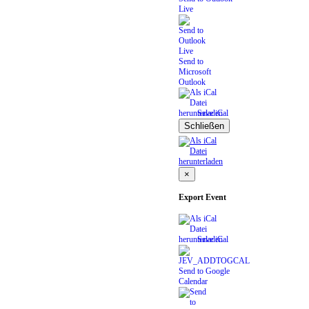
Live
Send to
Microsoft
Outlook
Save iCal
Schließen
×
Export Event
Save iCal
Send to Google
Calendar