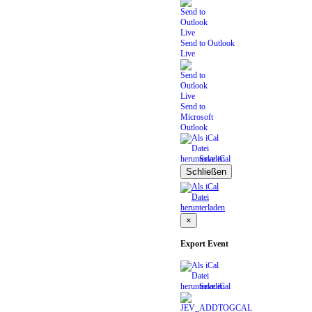
Send to Outlook
Live
Send to
Microsoft
Outlook
Save iCal
Schließen
×
Export Event
Save iCal