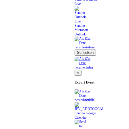
Live
Send to
Microsoft
Outlook
Save iCal
Schließen
×
Export Event
Save iCal
Send to Google
Calendar