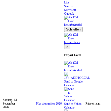
Send to
Microsoft
Outlook
Save iCal
Schließen
×
Export Event
Save iCal
Send to Google
Calendar
Sonntag, 13
September
Klassikertreffen 2026
Rüsselsheim
Send to Yahoo
2026
Calendar