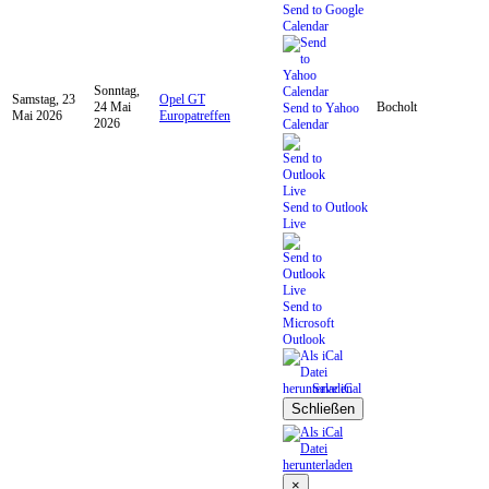
Send to Google
Calendar
Sonntag,
Samstag, 23
Opel GT
24 Mai
Bocholt
Send to Yahoo
Mai 2026
Europatreffen
2026
Calendar
Send to Outlook
Live
Send to
Microsoft
Outlook
Save iCal
Schließen
×