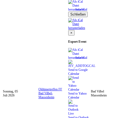
Save iCal
Schließen
×
Export Event
Save iCal
Send to Google
Calendar
Oldtimertreffen FF
Sonntag, 05
Bad Vilbel
Bad Vilbel-
Send to Yahoo
Juli 2026
Massenheim
Massenheim
Calendar
Send to Outlook