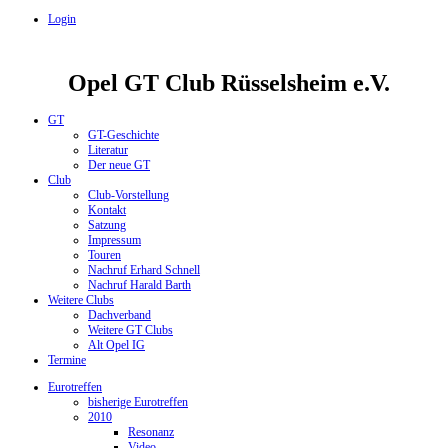
Login
Opel GT Club Rüsselsheim e.V.
GT
GT-Geschichte
Literatur
Der neue GT
Club
Club-Vorstellung
Kontakt
Satzung
Impressum
Touren
Nachruf Erhard Schnell
Nachruf Harald Barth
Weitere Clubs
Dachverband
Weitere GT Clubs
Alt Opel IG
Termine
Eurotreffen
bisherige Eurotreffen
2010
Resonanz
Video