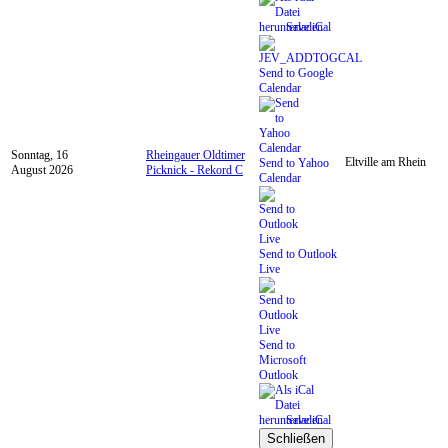
Save iCal
Send to Google
Calendar
Sonntag, 16
Rheingauer Oldtimer
Eltville am Rhein
Send to Yahoo
August 2026
Picknick - Rekord C
Calendar
Send to Outlook
Live
Send to
Microsoft
Outlook
Save iCal
Schließen