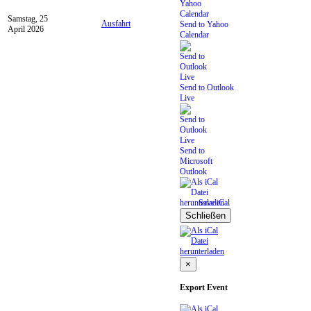
Samstag, 25
Ausfahrt
Send to Yahoo
April 2026
Calendar
Send to Outlook
Live
Send to
Microsoft
Outlook
Save iCal
Schließen
×
Export Event