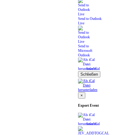
Send to Outlook
Live
Send to
Microsoft
Outlook
Save iCal
Schließen
×
Export Event
Save iCal