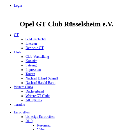
Login
Opel GT Club Rüsselsheim e.V.
GT
GT-Geschichte
Literatur
Der neue GT
Club
Club-Vorstellung
Kontakt
Satzung
Impressum
Touren
Nachruf Erhard Schnell
Nachruf Harald Barth
Weitere Clubs
Dachverband
Weitere GT Clubs
Alt Opel IG
Termine
Eurotreffen
bisherige Eurotreffen
2010
Resonanz
Video