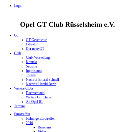
Login
Opel GT Club Rüsselsheim e.V.
GT
GT-Geschichte
Literatur
Der neue GT
Club
Club-Vorstellung
Kontakt
Satzung
Impressum
Touren
Nachruf Erhard Schnell
Nachruf Harald Barth
Weitere Clubs
Dachverband
Weitere GT Clubs
Alt Opel IG
Termine
Eurotreffen
bisherige Eurotreffen
2010
Resonanz
Video