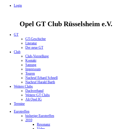
Login
Opel GT Club Rüsselsheim e.V.
GT
GT-Geschichte
Literatur
Der neue GT
Club
Club-Vorstellung
Kontakt
Satzung
Impressum
Touren
Nachruf Erhard Schnell
Nachruf Harald Barth
Weitere Clubs
Dachverband
Weitere GT Clubs
Alt Opel IG
Termine
Eurotreffen
bisherige Eurotreffen
2010
Resonanz
Video