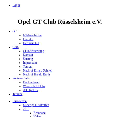
Login
Opel GT Club Rüsselsheim e.V.
GT
GT-Geschichte
Literatur
Der neue GT
Club
Club-Vorstellung
Kontakt
Satzung
Impressum
Touren
Nachruf Erhard Schnell
Nachruf Harald Barth
Weitere Clubs
Dachverband
Weitere GT Clubs
Alt Opel IG
Termine
Eurotreffen
bisherige Eurotreffen
2010
Resonanz
Video