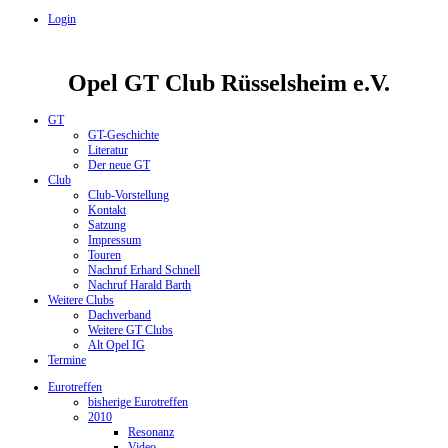
Login
Opel GT Club Rüsselsheim e.V.
GT
GT-Geschichte
Literatur
Der neue GT
Club
Club-Vorstellung
Kontakt
Satzung
Impressum
Touren
Nachruf Erhard Schnell
Nachruf Harald Barth
Weitere Clubs
Dachverband
Weitere GT Clubs
Alt Opel IG
Termine
Eurotreffen
bisherige Eurotreffen
2010
Resonanz
Video