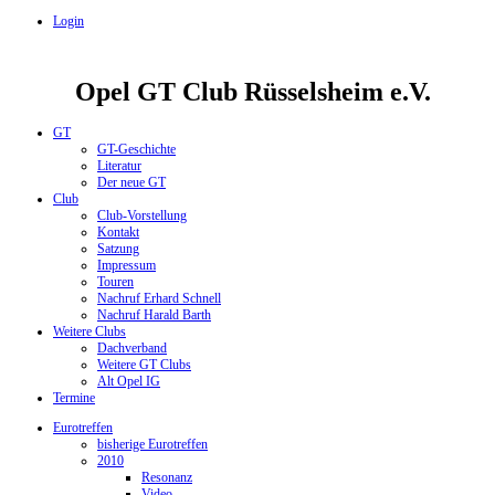
Login
Opel GT Club Rüsselsheim e.V.
GT
GT-Geschichte
Literatur
Der neue GT
Club
Club-Vorstellung
Kontakt
Satzung
Impressum
Touren
Nachruf Erhard Schnell
Nachruf Harald Barth
Weitere Clubs
Dachverband
Weitere GT Clubs
Alt Opel IG
Termine
Eurotreffen
bisherige Eurotreffen
2010
Resonanz
Video