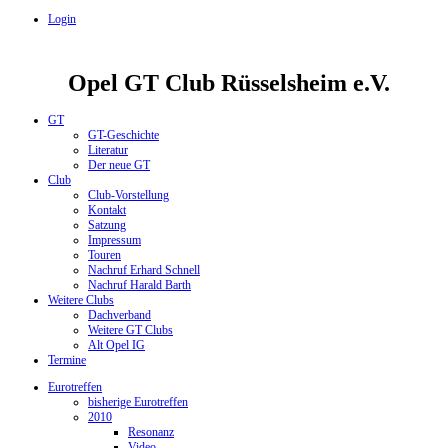
Login
Opel GT Club Rüsselsheim e.V.
GT
GT-Geschichte
Literatur
Der neue GT
Club
Club-Vorstellung
Kontakt
Satzung
Impressum
Touren
Nachruf Erhard Schnell
Nachruf Harald Barth
Weitere Clubs
Dachverband
Weitere GT Clubs
Alt Opel IG
Termine
Eurotreffen
bisherige Eurotreffen
2010
Resonanz
Video