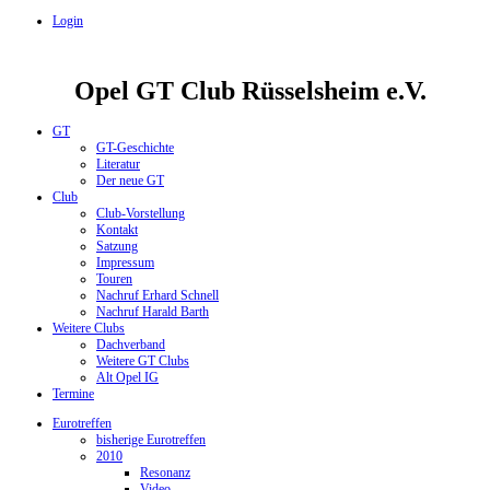
Login
Opel GT Club Rüsselsheim e.V.
GT
GT-Geschichte
Literatur
Der neue GT
Club
Club-Vorstellung
Kontakt
Satzung
Impressum
Touren
Nachruf Erhard Schnell
Nachruf Harald Barth
Weitere Clubs
Dachverband
Weitere GT Clubs
Alt Opel IG
Termine
Eurotreffen
bisherige Eurotreffen
2010
Resonanz
Video