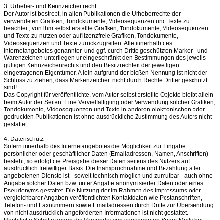
3. Urheber- und Kennzeichenrecht
Der Autor ist bestrebt, in allen Publikationen die Urheberrechte der
verwendeten Grafiken, Tondokumente, Videosequenzen und Texte zu
beachten, von ihm selbst erstellte Grafiken, Tondokumente, Videosequenzen
und Texte zu nutzen oder auf lizenzfreie Grafiken, Tondokumente,
Videosequenzen und Texte zurückzugreifen. Alle innerhalb des
Internetangebotes genannten und ggf. durch Dritte geschützten Marken- und
Warenzeichen unterliegen uneingeschränkt den Bestimmungen des jeweils
gültigen Kennzeichenrechts und den Besitzrechten der jeweiligen
eingetragenen Eigentümer. Allein aufgrund der bloßen Nennung ist nicht der
Schluss zu ziehen, dass Markenzeichen nicht durch Rechte Dritter geschützt
sind!
Das Copyright für veröffentlichte, vom Autor selbst erstellte Objekte bleibt allein
beim Autor der Seiten. Eine Vervielfältigung oder Verwendung solcher Grafiken,
Tondokumente, Videosequenzen und Texte in anderen elektronischen oder
gedruckten Publikationen ist ohne ausdrückliche Zustimmung des Autors nicht
gestattet.
4. Datenschutz
Sofern innerhalb des Internetangebotes die Möglichkeit zur Eingabe
persönlicher oder geschäftlicher Daten (Emailadressen, Namen, Anschriften)
besteht, so erfolgt die Preisgabe dieser Daten seitens des Nutzers auf
ausdrücklich freiwilliger Basis. Die Inanspruchnahme und Bezahlung aller
angebotenen Dienste ist - soweit technisch möglich und zumutbar - auch ohne
Angabe solcher Daten bzw. unter Angabe anonymisierter Daten oder eines
Pseudonyms gestattet. Die Nutzung der im Rahmen des Impressums oder
vergleichbarer Angaben veröffentlichten Kontaktdaten wie Postanschriften,
Telefon- und Faxnummern sowie Emailadressen durch Dritte zur Übersendung
von nicht ausdrücklich angeforderten Informationen ist nicht gestattet.