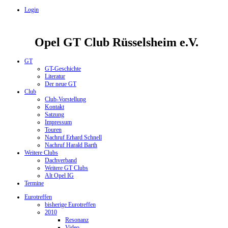
Login
Opel GT Club Rüsselsheim e.V.
GT
GT-Geschichte
Literatur
Der neue GT
Club
Club-Vorstellung
Kontakt
Satzung
Impressum
Touren
Nachruf Erhard Schnell
Nachruf Harald Barth
Weitere Clubs
Dachverband
Weitere GT Clubs
Alt Opel IG
Termine
Eurotreffen
bisherige Eurotreffen
2010
Resonanz
Video