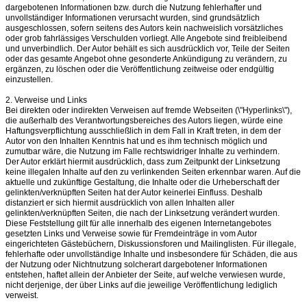
dargebotenen Informationen bzw. durch die Nutzung fehlerhafter und
unvollständiger Informationen verursacht wurden, sind grundsätzlich
ausgeschlossen, sofern seitens des Autors kein nachweislich vorsätzliches
oder grob fahrlässiges Verschulden vorliegt. Alle Angebote sind freibleibend
und unverbindlich. Der Autor behält es sich ausdrücklich vor, Teile der Seiten
oder das gesamte Angebot ohne gesonderte Ankündigung zu verändern, zu
ergänzen, zu löschen oder die Veröffentlichung zeitweise oder endgültig
einzustellen.
2. Verweise und Links
Bei direkten oder indirekten Verweisen auf fremde Webseiten (\"Hyperlinks\"),
die außerhalb des Verantwortungsbereiches des Autors liegen, würde eine
Haftungsverpflichtung ausschließlich in dem Fall in Kraft treten, in dem der
Autor von den Inhalten Kenntnis hat und es ihm technisch möglich und
zumutbar wäre, die Nutzung im Falle rechtswidriger Inhalte zu verhindern.
Der Autor erklärt hiermit ausdrücklich, dass zum Zeitpunkt der Linksetzung
keine illegalen Inhalte auf den zu verlinkenden Seiten erkennbar waren. Auf die
aktuelle und zukünftige Gestaltung, die Inhalte oder die Urheberschaft der
gelinkten/verknüpften Seiten hat der Autor keinerlei Einfluss. Deshalb
distanziert er sich hiermit ausdrücklich von allen Inhalten aller
gelinkten/verknüpften Seiten, die nach der Linksetzung verändert wurden.
Diese Feststellung gilt für alle innerhalb des eigenen Internetangebotes
gesetzten Links und Verweise sowie für Fremdeinträge in vom Autor
eingerichteten Gästebüchern, Diskussionsforen und Mailinglisten. Für illegale,
fehlerhafte oder unvollständige Inhalte und insbesondere für Schäden, die aus
der Nutzung oder Nichtnutzung solcherart dargebotener Informationen
entstehen, haftet allein der Anbieter der Seite, auf welche verwiesen wurde,
nicht derjenige, der über Links auf die jeweilige Veröffentlichung lediglich
verweist.