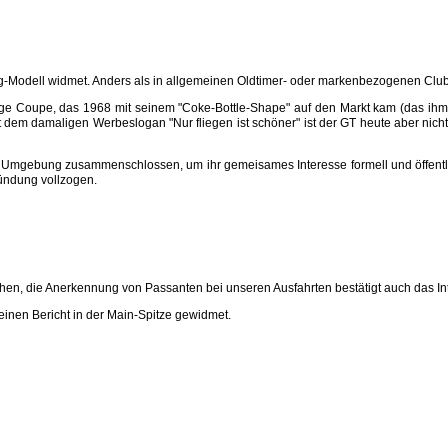
-Modell widmet. Anders als in allgemeinen Oldtimer- oder markenbezogenen Clubs 
itzige Coupe, das 1968 mit seinem "Coke-Bottle-Shape" auf den Markt kam (das i
Mit dem damaligen Werbeslogan "Nur fliegen ist schöner" ist der GT heute aber nic
d Umgebung zusammenschlossen, um ihr gemeisames Interesse formell und öffent
ündung vollzogen.
hen, die Anerkennung von Passanten bei unseren Ausfahrten bestätigt auch das Inte
inen Bericht in der Main-Spitze gewidmet.