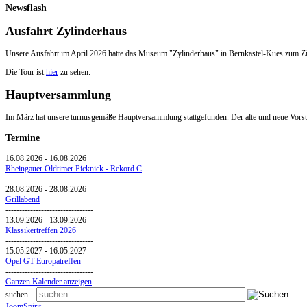
Newsflash
Ausfahrt Zylinderhaus
Unsere Ausfahrt im April 2026 hatte das Museum "Zylinderhaus" in Bernkastel-Kues zum Zi
Die Tour ist
hier
zu sehen.
Hauptversammlung
Im März hat unsere turnusgemäße Hauptversammlung stattgefunden. Der alte und neue Vorsta
Termine
16.08.2026
-
16.08.2026
Rheingauer Oldtimer Picknick - Rekord C
--------------------------------
28.08.2026
-
28.08.2026
Grillabend
--------------------------------
13.09.2026
-
13.09.2026
Klassikertreffen 2026
--------------------------------
15.05.2027
-
16.05.2027
Opel GT Europatreffen
--------------------------------
Ganzen Kalender anzeigen
suchen...
JoomSpirit