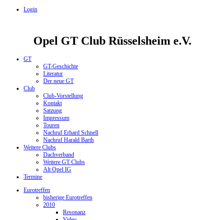
Login
Opel GT Club Rüsselsheim e.V.
GT
GT-Geschichte
Literatur
Der neue GT
Club
Club-Vorstellung
Kontakt
Satzung
Impressum
Touren
Nachruf Erhard Schnell
Nachruf Harald Barth
Weitere Clubs
Dachverband
Weitere GT Clubs
Alt Opel IG
Termine
Eurotreffen
bisherige Eurotreffen
2010
Resonanz
Video