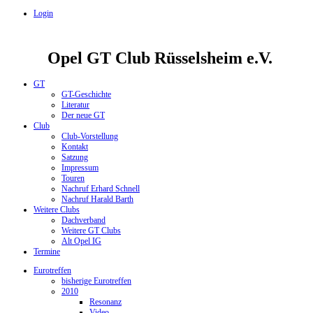
Login
Opel GT Club Rüsselsheim e.V.
GT
GT-Geschichte
Literatur
Der neue GT
Club
Club-Vorstellung
Kontakt
Satzung
Impressum
Touren
Nachruf Erhard Schnell
Nachruf Harald Barth
Weitere Clubs
Dachverband
Weitere GT Clubs
Alt Opel IG
Termine
Eurotreffen
bisherige Eurotreffen
2010
Resonanz
Video