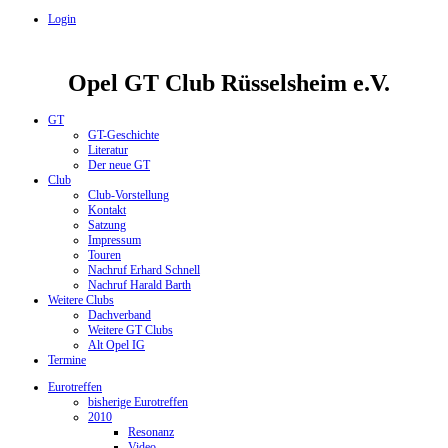
Login
Opel GT Club Rüsselsheim e.V.
GT
GT-Geschichte
Literatur
Der neue GT
Club
Club-Vorstellung
Kontakt
Satzung
Impressum
Touren
Nachruf Erhard Schnell
Nachruf Harald Barth
Weitere Clubs
Dachverband
Weitere GT Clubs
Alt Opel IG
Termine
Eurotreffen
bisherige Eurotreffen
2010
Resonanz
Video