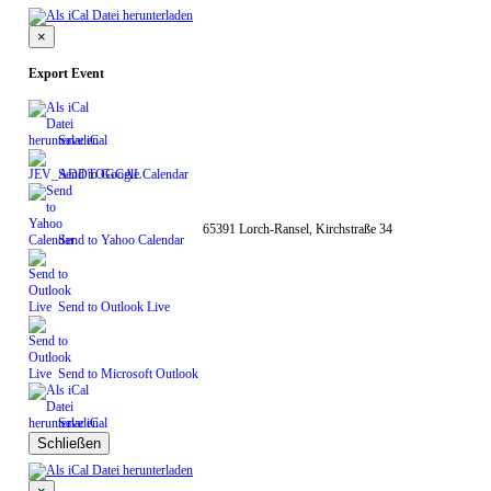
×
Export Event
Save iCal
Send to Google Calendar
65391 Lorch-Ransel, Kirchstraße 34
Send to Yahoo Calendar
Send to Outlook Live
Send to Microsoft Outlook
Save iCal
Schließen