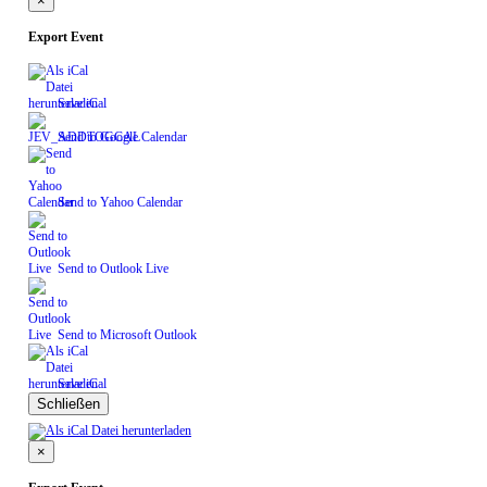
×
Export Event
Save iCal
Send to Google Calendar
Send to Yahoo Calendar
Send to Outlook Live
Send to Microsoft Outlook
Save iCal
Schließen
×