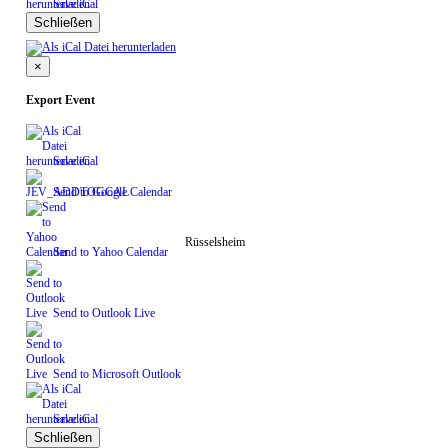
Save iCal
Schließen
×
Export Event
Save iCal
Send to Google Calendar
Rüsselsheim
Send to Yahoo Calendar
Send to Outlook Live
Send to Microsoft Outlook
Save iCal
Schließen