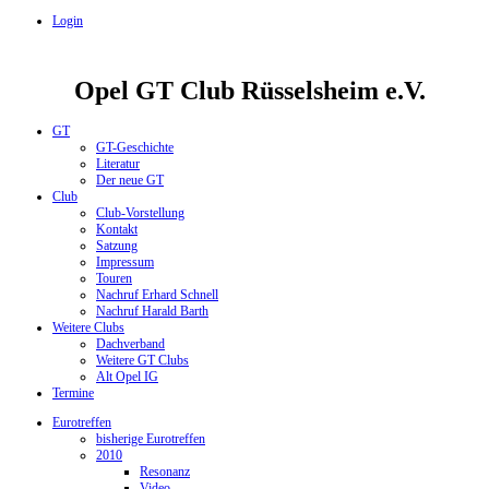
Login
Opel GT Club Rüsselsheim e.V.
GT
GT-Geschichte
Literatur
Der neue GT
Club
Club-Vorstellung
Kontakt
Satzung
Impressum
Touren
Nachruf Erhard Schnell
Nachruf Harald Barth
Weitere Clubs
Dachverband
Weitere GT Clubs
Alt Opel IG
Termine
Eurotreffen
bisherige Eurotreffen
2010
Resonanz
Video