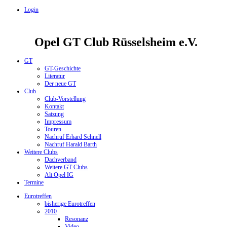
Login
Opel GT Club Rüsselsheim e.V.
GT
GT-Geschichte
Literatur
Der neue GT
Club
Club-Vorstellung
Kontakt
Satzung
Impressum
Touren
Nachruf Erhard Schnell
Nachruf Harald Barth
Weitere Clubs
Dachverband
Weitere GT Clubs
Alt Opel IG
Termine
Eurotreffen
bisherige Eurotreffen
2010
Resonanz
Video