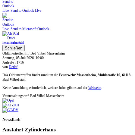
Send to Outlook Live
Send to Microsoft Outlook
Save iCal
Schließen
Oldtimertreffen FF Bad Vilbel-Massenheim
Sonntag, 05 Juli 2026, 10:00
Aufrufe
: 1716
von
Detlef
Das Oldtimertreffen findet rund um die
Feuerwehr Massenheim, Mühlstraße 10, 61118
Bad Vilbel
statt.
Keine Anmeldung erforderlich, weitere Infos gibt es auf der
Webseite
.
Veranstaltungsort*
Bad Vilbel Massenheim
Newsflash
Ausfahrt Zylinderhaus