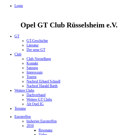
Login
Opel GT Club Rüsselsheim e.V.
GT
GT-Geschichte
Literatur
Der neue GT
Club
Club-Vorstellung
Kontakt
Satzung
Impressum
Touren
Nachruf Erhard Schnell
Nachruf Harald Barth
Weitere Clubs
Dachverband
Weitere GT Clubs
Alt Opel IG
Termine
Eurotreffen
bisherige Eurotreffen
2010
Resonanz
Video